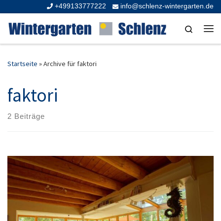
+499133777222
info@schlenz-wintergarten.de
Zum Inhalt springen
Search
Me
Startseite
»
Archive für faktori
faktori
2 Beiträge