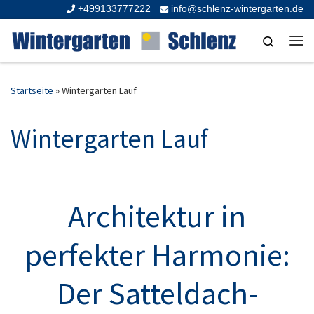
+499133777222
info@schlenz-wintergarten.de
Zum Inhalt springen
Search
Me
Startseite
»
Wintergarten Lauf
Wintergarten Lauf
Architektur in
perfekter Harmonie:
Der Satteldach-