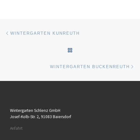
Beitragsnavigation
Vorheriger Beitrag
WINTERGARTEN KUNREUTH
ZURÜCK ZUR BEITRAGSL
Nä
WINTERGARTEN BUCKENREUTH
Wintergarten Schlenz GmbH
Josef-Kolb-Str. 2, 91083 Baiersdorf
Anfahrt