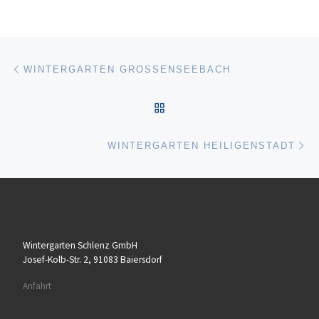
Beitragsnavigation
Vorheriger Beitrag
WINTERGARTEN GROSSENSEEBACH
ZURÜCK ZUR BEITRAGSL
Nä
WINTERGARTEN HEILIGENSTADT
Wintergarten Schlenz GmbH
Josef-Kolb-Str. 2, 91083 Baiersdorf
Anfahrt