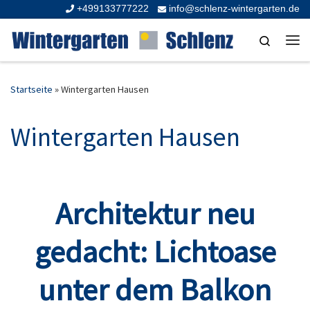
+499133777222
info@schlenz-wintergarten.de
Zum Inhalt springen
Search
Me
Startseite
»
Wintergarten Hausen
Wintergarten Hausen
Architektur neu
gedacht: Lichtoase
unter dem Balkon