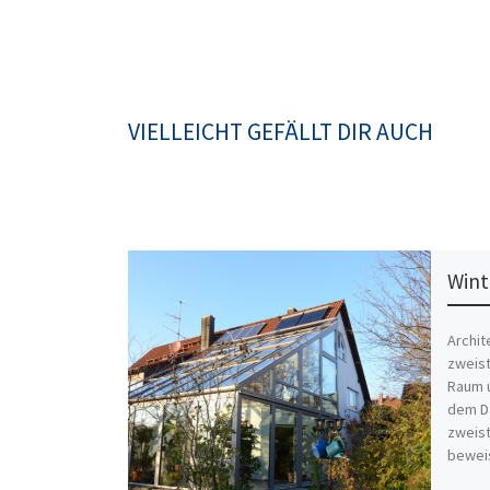
VIELLEICHT GEFÄLLT DIR AUCH
Wint
Archit
zweist
Raum u
dem Da
zweis
bewei