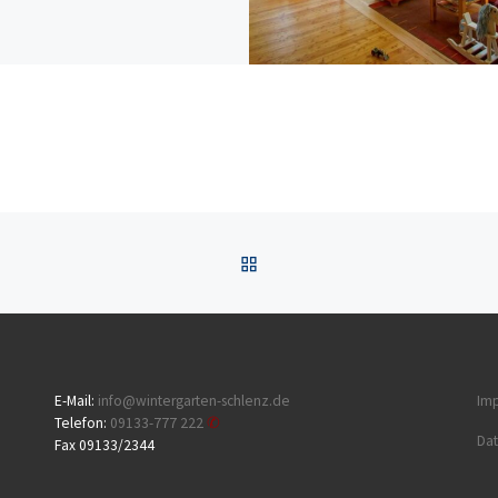
ZURÜCK ZUR BEITRAGSL
E-Mail:
info@wintergarten-schlenz.de
Im
Telefon:
09133-777 222
Dat
Fax 09133/2344