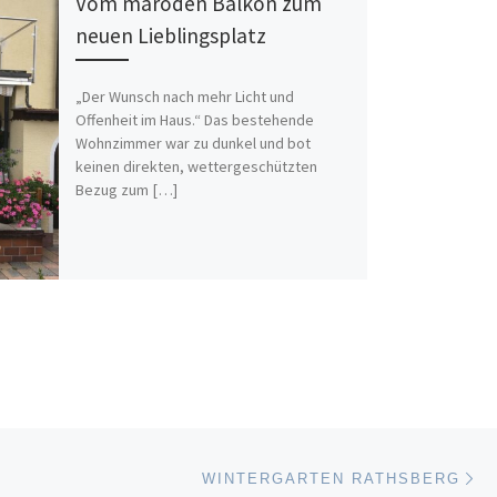
Vom maroden Balkon zum
neuen Lieblingsplatz
„Der Wunsch nach mehr Licht und
Offenheit im Haus.“ Das bestehende
Wohnzimmer war zu dunkel und bot
keinen direkten, wettergeschützten
Bezug zum […]
Nä
ISTE
WINTERGARTEN RATHSBERG