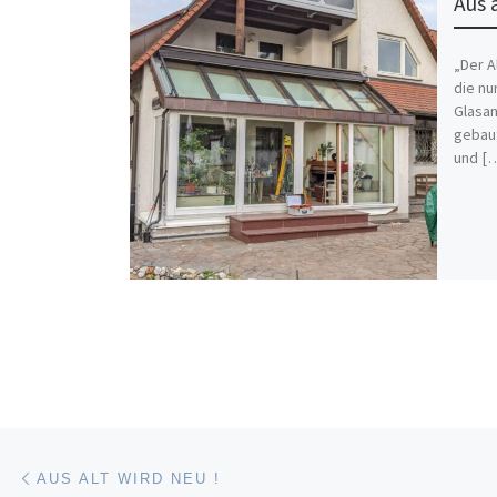
Aus a
„Der A
die nu
Glasan
gebaut
und [
Beitragsnavigation
Vorheriger Beitrag
AUS ALT WIRD NEU !