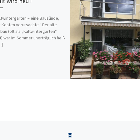
lt wird neu !
ltwintergarten – eine Bausünde,
r Kosten verursachte.“ Der alte
bau (oft als „Kaltwintergarten“
) war im Sommer unerträglich heiß
…]
ZURÜCK ZUR BEITRAGSL